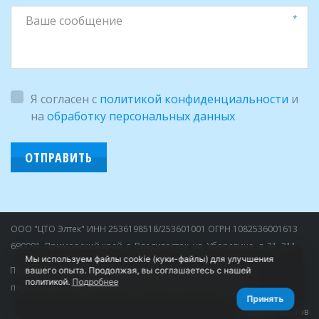
*
Я согласен с
политикой конфиденциальности
и
на
обработку персональных данных
ОТПРАВИТЬ
ООО "ЦТО Элтек" ИНН 2536198518/253601001 ОГРН 1082536001613 
690091, Приморский край, г. Владивосток, ул. Уборевича, д. 21, 211
Мы используем файлы cookie (куки-файлы) для улучшения
Политика конфиденциальности.
Согласие на обработку 
вашего опыта. Продолжая, вы соглашаетесь с нашей
политикой.
Подробнее
персональных данных.
Не является публичной офертой.
Принять
Создание сайтов