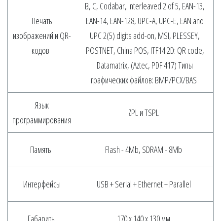
B, C, Codabar, Interleaved 2 of 5, EAN-13,
Печать
EAN-14, EAN-128, UPC-A, UPC-E, EAN and
изображений и QR-
UPC 2(5) digits add-on, MSI, PLESSEY,
кодов
POSTNET, China POS, ITF14 2D: QR code,
Datamatrix, (Aztec, PDF 417) Типы
графических файлов: BMP/PCX/BAS
Язык
ZPL и TSPL
программирования
Память
Flash - 4Mb, SDRAM - 8Mb
Интерфейсы
USB + Serial + Ethernet + Parallel
Габариты
170 х 140 х 130 мм